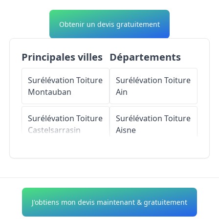
Obtenir un devis gratuitement
Principales villes
Départements
Surélévation Toiture
Surélévation Toiture
Montauban
Ain
Surélévation Toiture
Surélévation Toiture
Castelsarrasin
Aisne
Surélévation Toiture
Surélévation Toiture
Moissac
Allier
Surélévation Toiture
Surélévation Toiture
J'obtiens mon devis maintenant & gratuitement
Caussade
Alpes-de-Haute-
Provence