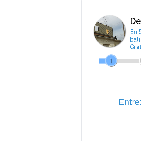
De
En 
bat
Gra
1
Entrez