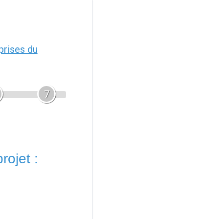
prises du
7
rojet :