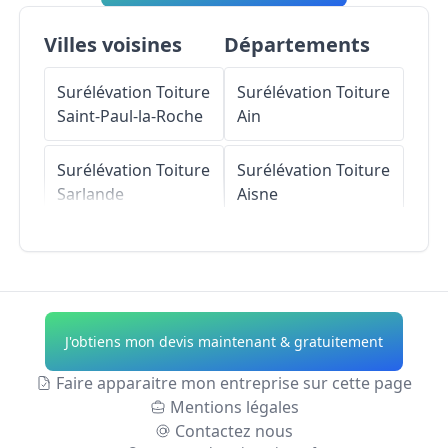
Villes voisines
Départements
Surélévation Toiture
Surélévation Toiture
Saint-Paul-la-Roche
Ain
Surélévation Toiture
Surélévation Toiture
Sarlande
Aisne
Surélévation Toiture
Surélévation Toiture
Sarrazac
Allier
Surélévation Toiture
Surélévation Toiture
J'obtiens mon devis maintenant & gratuitement
Saint-Priest-les-
Alpes-de-Haute-
Fougères
Provence
Faire apparaitre mon entreprise sur cette page
Mentions légales
Surélévation Toiture
Surélévation Toiture
Contactez nous