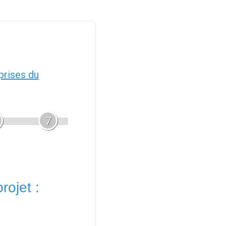
prises du
7
rojet :