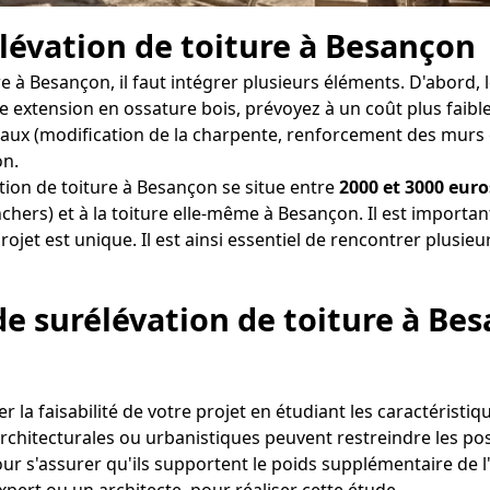
élévation de toiture à Besançon
e à Besançon, il faut intégrer plusieurs éléments. D'abord,
une extension en ossature bois, prévoyez à un coût plus faib
aux (modification de la charpente, renforcement des murs exi
on.
ion de toiture à Besançon se situe entre
2000 et 3000 euro
hers) et à la toiture elle-même à Besançon. Il est importan
ojet est unique. Il est ainsi essentiel de rencontrer plusie
de surélévation de toiture à Be
r la faisabilité de votre projet en étudiant les caractéristi
hitecturales ou urbanistiques peuvent restreindre les possib
ur s'assurer qu'ils supportent le poids supplémentaire de l'
pert ou un architecte, pour réaliser cette étude.