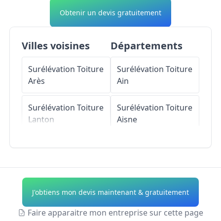
Obtenir un devis gratuitement
Villes voisines
Départements
Surélévation Toiture
Surélévation Toiture
Arès
Ain
Surélévation Toiture
Surélévation Toiture
Lanton
Aisne
Surélévation Toiture
Surélévation Toiture
Audenge
Allier
Surélévation Toiture
Surélévation Toiture
J'obtiens mon devis maintenant & gratuitement
Arcachon
Alpes-de-Haute-
Provence
Faire apparaitre mon entreprise sur cette page