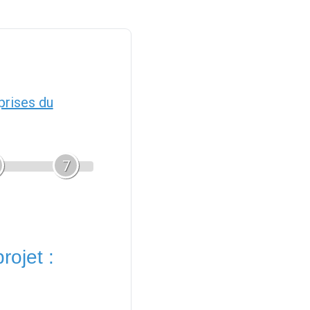
prises du
7
rojet :