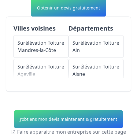
Obtenir un devis gratuitement
Villes voisines
Départements
Surélévation Toiture
Surélévation Toiture
Mandres-la-Côte
Ain
Surélévation Toiture
Surélévation Toiture
Ageville
Aisne
Surélévation Toiture
Surélévation Toiture
Mennouveaux
Allier
Surélévation Toiture
Surélévation Toiture
J'obtiens mon devis maintenant & gratuitement
Biesles
Alpes-de-Haute-
Provence
Faire apparaitre mon entreprise sur cette page