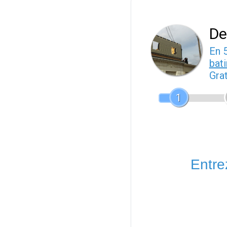
De
En 
bat
Gra
1
Entrez