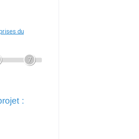
prises du
7
rojet :