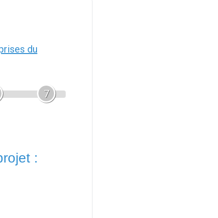
prises du
7
rojet :