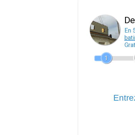
De
En 
bat
Gra
1
Entrez