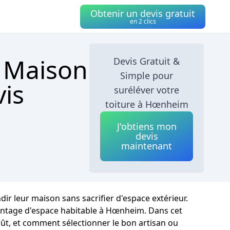
Obtenir un devis gratuit
en 2 clics
e Maison
Devis Gratuit &
Simple pour
is
suréléver votre
toiture à Hœnheim
J'obtiens mon
devis
maintenant
ir leur maison sans sacrifier d'espace extérieur.
antage d'espace habitable à Hœnheim. Dans cet
oût, et comment sélectionner le bon artisan ou