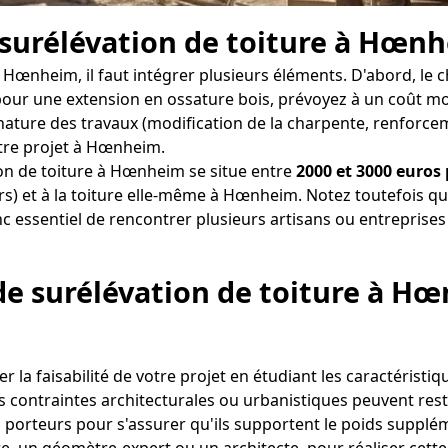
 surélévation de toiture à Hœn
 à Hœnheim, il faut intégrer plusieurs éléments. D'abord, 
 pour une extension en ossature bois, prévoyez à un coût m
 nature des travaux (modification de la charpente, renforceme
tre projet à Hœnheim.
on de toiture à Hœnheim se situe entre
2000 et 3000 euros
) et à la toiture elle-même à Hœnheim. Notez toutefois que
c essentiel de rencontrer plusieurs artisans ou entreprises
 de surélévation de toiture à H
r la faisabilité de votre projet en étudiant les caractéristi
contraintes architecturales ou urbanistiques peuvent restrei
rs porteurs pour s'assurer qu'ils supportent le poids supplém
 un géomètre-expert ou un architecte, pour réaliser cette