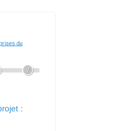
prises du
7
rojet :