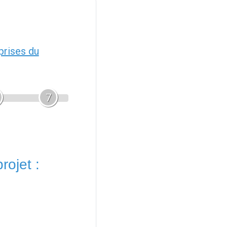
prises du
7
rojet :