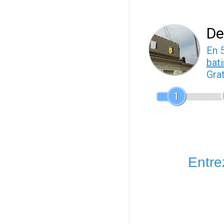
De
En 
bat
Gra
1
Entrez