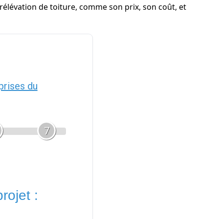
urélévation de toiture, comme son prix, son coût, et
prises du
7
rojet :