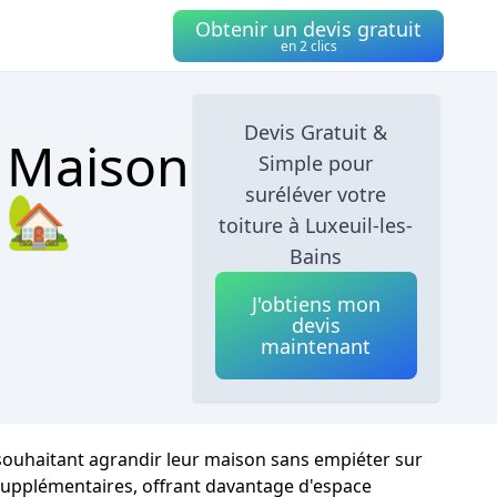
Obtenir un devis gratuit
en 2 clics
Devis Gratuit &
e Maison
Simple pour
suréléver votre
 🏡
toiture à Luxeuil-les-
Bains
J'obtiens mon
devis
maintenant
s souhaitant agrandir leur maison sans empiéter sur
 supplémentaires, offrant davantage d'espace