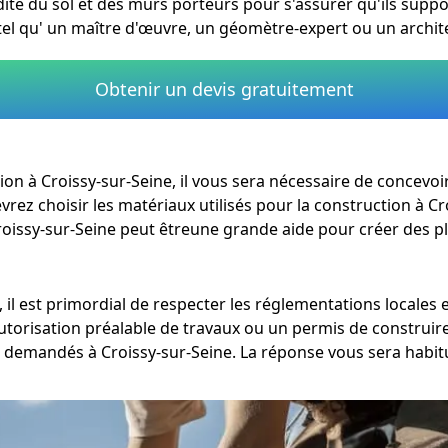
lidité du sol et des murs porteurs pour s'assurer qu'ils supp
 tel qu' un maître d'œuvre, un géomètre-expert ou un archite
Obtenir un devis gratuitement
ation à Croissy-sur-Seine, il vous sera nécessaire de concev
evrez choisir les matériaux utilisés pour la construction à
Croissy-sur-Seine peut êtreune grande aide pour créer des pl
 il est primordial de respecter les réglementations locale
autorisation préalable de travaux ou un permis de construir
demandés à Croissy-sur-Seine. La réponse vous sera habitu