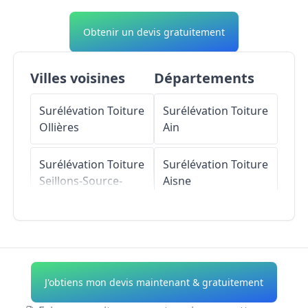
Obtenir un devis gratuitement
Villes voisines
Départements
Surélévation Toiture
Surélévation Toiture
Ollières
Ain
Surélévation Toiture
Surélévation Toiture
Seillons-Source-
Aisne
d'Argens
Surélévation Toiture
Surélévation Toiture
Allier
Bras
Surélévation Toiture
J'obtiens mon devis maintenant & gratuitement
Surélévation Toiture
Alpes-de-Haute-
Pourcieux
Provence