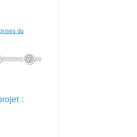
prises du
7
rojet :