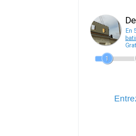
De
En 
bat
Gra
1
Entrez