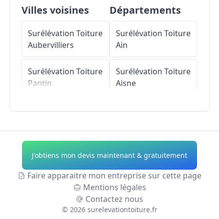
Villes voisines
Départements
Surélévation Toiture
Surélévation Toiture
Aubervilliers
Ain
Surélévation Toiture
Surélévation Toiture
Pantin
Aisne
Surélévation Toiture
Surélévation Toiture
Saint-Denis
Allier
Surélévation Toiture
Surélévation Toiture
J'obtiens mon devis maintenant & gratuitement
Le Bourget
Alpes-de-Haute-
Provence
Faire apparaitre mon entreprise sur cette page
Surélévation Toiture
Mentions légales
Stains
Surélévation Toiture
Contactez nous
Hautes-Alpes
©
2026
surelevationtoiture.fr