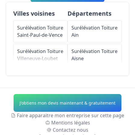
Villes voisines
Départements
Surélévation Toiture
Surélévation Toiture
Saint-Paul-de-Vence
Ain
Surélévation Toiture
Surélévation Toiture
Villeneuve-Loubet
Aisne
Surélévation Toiture
Surélévation Toiture
Vence
Allier
Surélévation Toiture
Surélévation Toiture
J'obtiens mon devis maintenant & gratuitement
Roquefort-les-Pins
Alpes-de-Haute-
Provence
Faire apparaitre mon entreprise sur cette page
Surélévation Toiture
Mentions légales
Cagnes-sur-Mer
Surélévation Toiture
Contactez nous