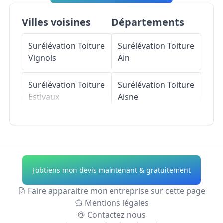
Villes voisines
Départements
Surélévation Toiture
Surélévation Toiture
Vignols
Ain
Surélévation Toiture
Surélévation Toiture
Estivaux
Aisne
Surélévation Toiture
Surélévation Toiture
Saint-Solve
Allier
Surélévation Toiture
Surélévation Toiture
J'obtiens mon devis maintenant & gratuitement
Beyssac
Alpes-de-Haute-
Provence
Faire apparaitre mon entreprise sur cette page
Surélévation Toiture
Mentions légales
Lascaux
Surélévation Toiture
Contactez nous