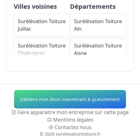
Villes voisines
Départements
Surélévation Toiture
Surélévation Toiture
Juillac
Ain
Surélévation Toiture
Surélévation Toiture
Chabrignac
Aisne
Surélévation Toiture
Surélévation Toiture
Segonzac
Allier
Surélévation Toiture
Surélévation Toiture
J'obtiens mon devis maintenant & gratuitement
Saint-Bonnet-la-
Alpes-de-Haute-
Rivière
Provence
Faire apparaitre mon entreprise sur cette page
Mentions légales
Surélévation Toiture
Surélévation Toiture
Contactez nous
Saint-Robert
Hautes-Alpes
©
2026
surelevationtoiture.fr