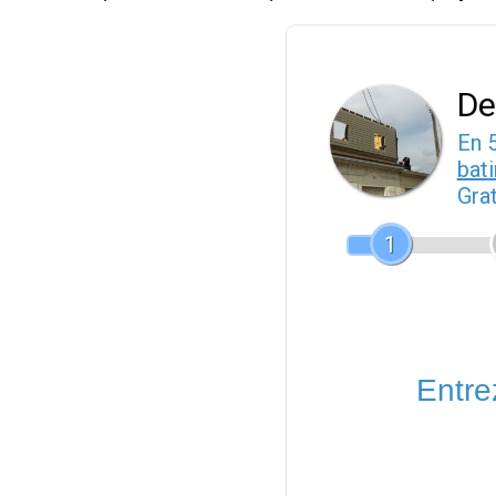
De
En 
bat
Gra
1
Entrez