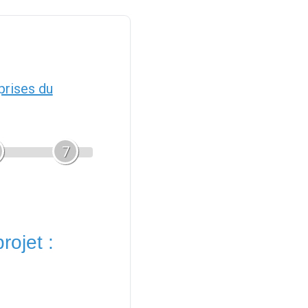
prises du
7
rojet :