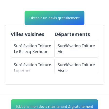
Obtenir un devis gratuitement
Villes voisines
Départements
Surélévation Toiture
Surélévation Toiture
Le Relecq-Kerhuon
Ain
Surélévation Toiture
Surélévation Toiture
Loperhet
Aisne
Surélévation Toiture
Surélévation Toiture
Logonna-Daoulas
Allier
Surélévation Toiture
Surélévation Toiture
J'obtiens mon devis maintenant & gratuitement
Guipavas
Alpes-de-Haute-