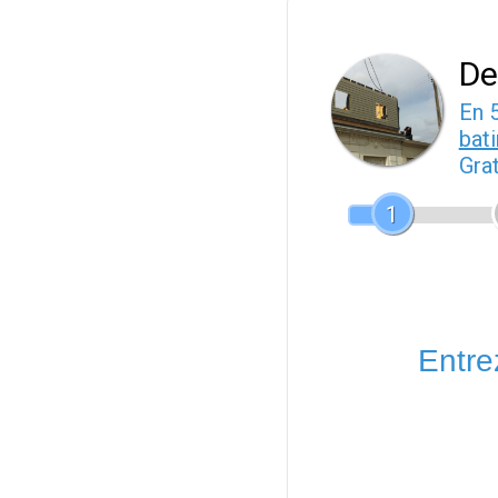
De
En 
bat
Gra
1
Entrez