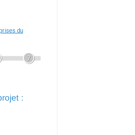
prises du
7
rojet :